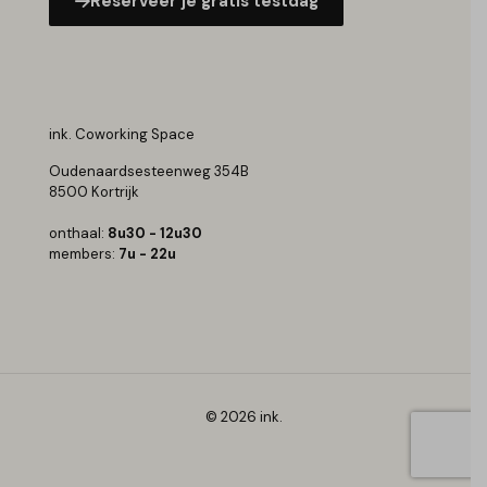
Reserveer je gratis testdag
ink. Coworking Space
Oudenaardsesteenweg 354B
8500 Kortrijk
onthaal:
8u30 - 12u30
members:
7u - 22u
© 2026 ink.