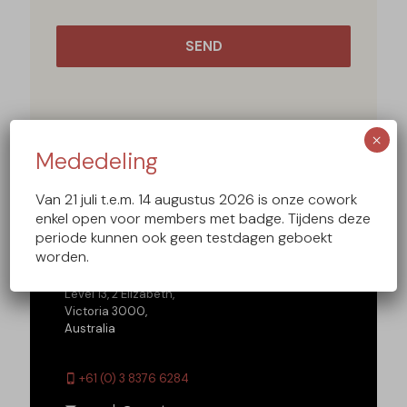
×
Mededeling
Van 21 juli t.e.m. 14 augustus 2026 is onze cowork
enkel open voor members met badge. Tijdens deze
periode kunnen ook geen testdagen geboekt
Our address:
worden.
Envato
Level 13, 2 Elizabeth,
Victoria 3000,
Australia
+61 (0) 3 8376 6284