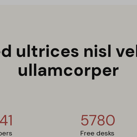
d ultrices nisl vel
ullamcorper
41
5780
ers
Free desks