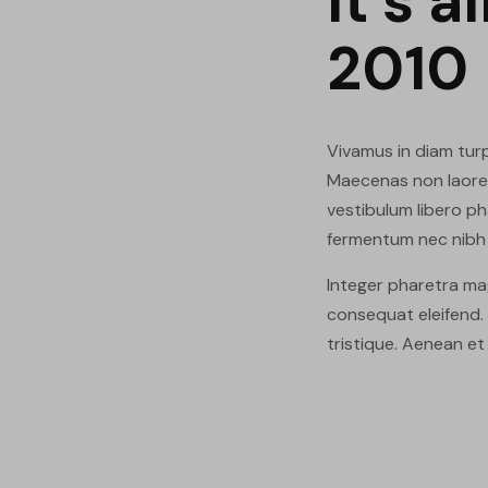
It's a
2010
Vivamus in diam tur
Maecenas non laoreet
vestibulum libero ph
fermentum nec nibh et,
Integer pharetra mag
consequat eleifend.
tristique. Aenean et