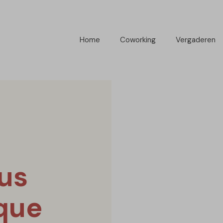
Home
Coworking
Vergaderen
⸺
lus
sque