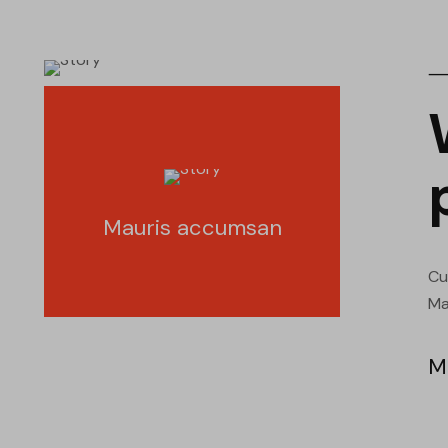
⸻
Mauris accumsan
Cu
Ma
M