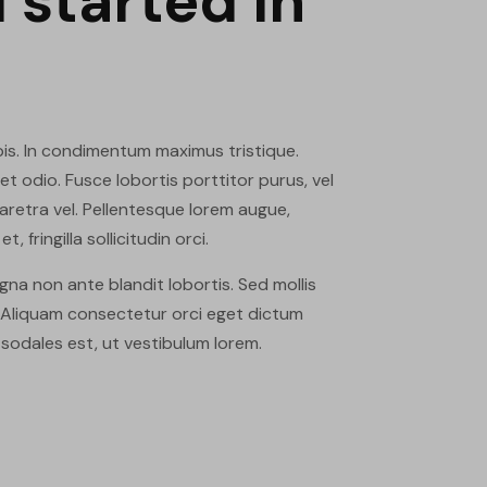
ll started in
pis. In condimentum maximus tristique.
 odio. Fusce lobortis porttitor purus, vel
aretra vel. Pellentesque lorem augue,
 fringilla sollicitudin orci.
na non ante blandit lobortis. Sed mollis
 Aliquam consectetur orci eget dictum
 sodales est, ut vestibulum lorem.