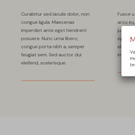
Curabitur sed iaculis dolor, non
Fusce ut
congue ligula. Maecenas
arcu eu,
imperdiet ante eget hendrerit
justo cu
M
posuere. Nunc urna libero,
eget, e
congue porta nibh a, semper
eleifend 
Va
feugiat sem. Sed auctor dui
imperdi
me
eleifend, scelerisque.
te