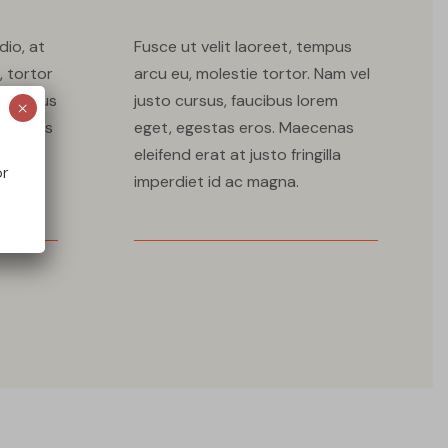
dio, at
Fusce ut velit laoreet, tempus
, tortor
arcu eu, molestie tortor. Nam vel
s lectus
justo cursus, faucibus lorem
×
 finibus
eget, egestas eros. Maecenas
eleifend erat at justo fringilla
or
ex.
imperdiet id ac magna.