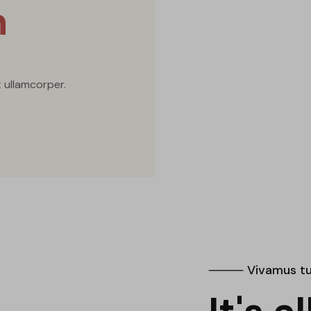
n
t ullamcorper.
⸻ Vivamus tur