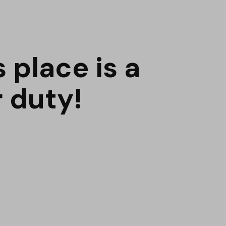
 place is a
 duty!