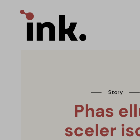
⸺
Story
Phas el
sceler i